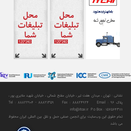
نشانی : تهران ، میدان هفت تیر ، خیابان مفتح شمالی ، خیابان شهید ملایری پور ،
پلاک 96 Tel : 88822904 - 88821359 Fax : 88824924 Email :
info@itcai.ir P.o Box : 1575643111
تمام حقوق اين وب‌سايت برای انجمن صنفی حمل و نقل بین المللی ایران محفوظ
می باشد