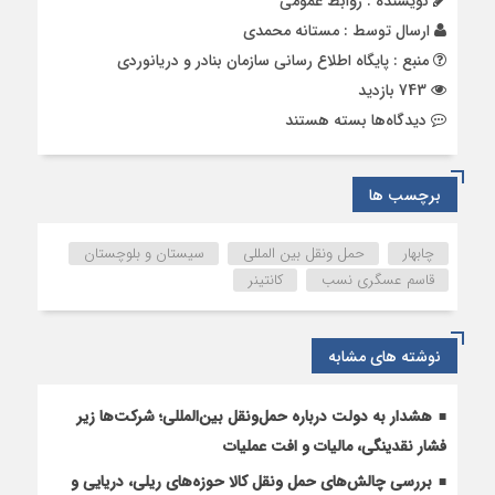
نویسنده : روابط عمومی
ارسال توسط :
مستانه محمدی
منبع : پایگاه اطلاع رسانی سازمان بنادر و دریانوردی
743 بازدید
برای
دیدگاه‌ها
بسته هستند
امضای
تفاهم
نامه
برچسب ها
تداوم
سرویس‌های
چابهار
حمل ونقل بین المللی
سیستان و بلوچستان
منظم
قاسم عسگری نسب
کانتینر
حمل
کانتینری
بین
نوشته های مشابه
کشتیرانی
و
بندر
هشدار به دولت درباره حمل‌ونقل بین‌المللی؛ شرکت‌ها زیر
چابهار
فشار نقدینگی، مالیات و افت عملیات
بررسی چالش‌های حمل ونقل کالا حوزه‌های ریلی، دریایی و