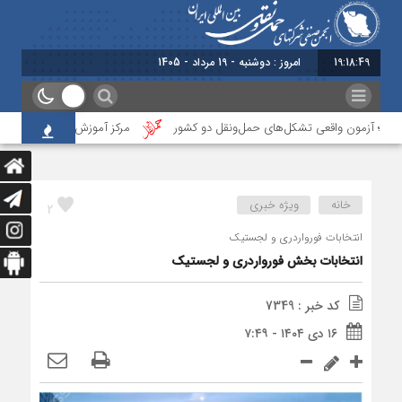
19:18:50
برابر با : Monday - 10 August - 2026
ن؛ آزمون واقعی تشکل‌‌های حمل‌ونقل دو کشور
مرکز آموزش انجمن ایران، نخستین
خانه
ویژه خبری
2
انتخابات فورواردری و لجستیک
انتخابات بخش فورواردری و لجستیک
کد خبر : 7349
۱۶ دی ۱۴۰۴ - ۷:۴۹