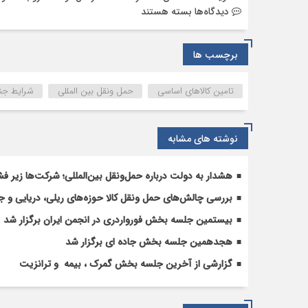
برای
دیدگاه‌ها
بسته هستند
حمل‌و
نقل
برچسب ها
بین‌
المللی
كالا
تامین کالاهای اساسی
حمل ونقل بین المللی
شرایط جن
در
شرایط
ویژه
نوشته های مشابه
منطقه‌ای؛
از
هشدار به دولت درباره حمل‌ونقل بین‌المللی؛ شرکت‌ها زیر فش
کارکرد
اقتصادی
بررسی چالش‌های حمل ونقل کالا حوزه‌های ریلی، دریایی و جا
تا
بیستمین جلسه بخش فورواردری در انجمن ایران برگزار شد
نقش
در
هجدهمین جلسه بخش جاده ای برگزار شد
امنیت
گزارشی از آخرین جلسه بخش گمرک ، بیمه و ترانزیت
تأمین
کشور