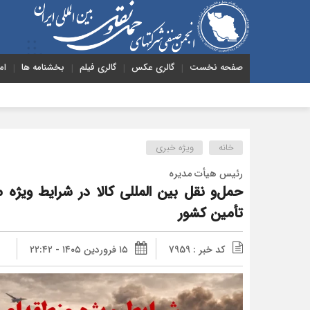
صفحه نخست
گالری عکس
گالری فیلم
بخشنامه ها
ام
هشد
خانه
ویژه خبری
رئیس هیأت مدیره
حمل‌و نقل بین‌ المللی كالا در شرایط ویژه 
تأمین کشور
کد خبر : 7959
۱۵ فروردین ۱۴۰۵ - ۲۲:۴۲