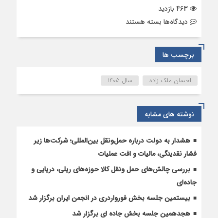
463 بازدید
برای
دیدگاه‌ها
بسته هستند
پیام
نوروزی
و
برچسب ها
عید
فطر
احسان ملک زاده
سال 1405
رئیس
انجمن
حمل‌ونقل
نوشته های مشابه
بین‌المللی
ایران:
اتحاد
هشدار به دولت درباره حمل‌ونقل بین‌المللی؛ شرکت‌ها زیر
و
فشار نقدینگی، مالیات و افت عملیات
همدلی،
بررسی چالش‌های حمل ونقل کالا حوزه‌های ریلی، دریایی و
رمز
عبور
جاده‌ای
از
بیستمین جلسه بخش فورواردری در انجمن ایران برگزار شد
شرایط
هجدهمین جلسه بخش جاده ای برگزار شد
دشوار