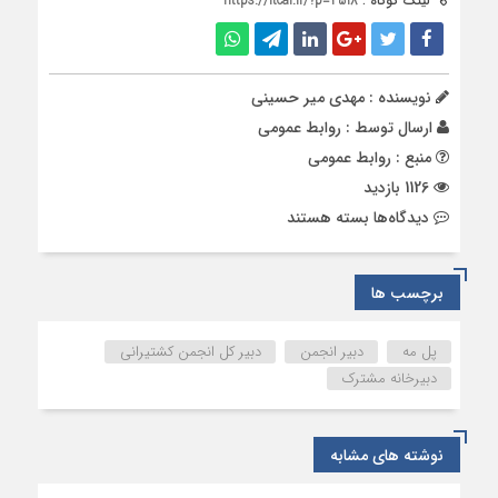
لینک کوتاه :
https://itcai.ir/?p=2518
نویسنده : مهدی میر حسینی
ارسال توسط :
روابط عمومی
منبع : روابط عمومی
1126 بازدید
برای
دیدگاه‌ها
بسته هستند
چهارمین
نشست
دبیرخانه
برچسب ها
مشترک
شرکت
پل مه
دبیر انجمن
دبیر کل انجمن کشتیرانی
های
دبیرخانه مشترک
حمل
و
نقل
نوشته های مشابه
بین
المللی