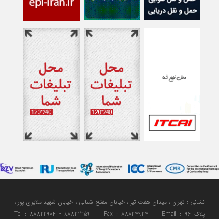
نشانی : تهران ، میدان هفت تیر ، خیابان مفتح شمالی ، خیابان شهید ملایری پور ،
پلاک 96 Tel : 88822904 - 88821359 Fax : 88824924 Email :