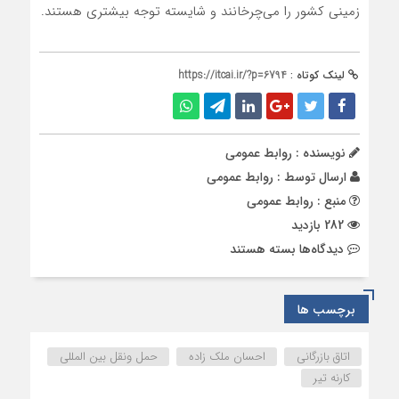
زمینی کشور را می‌چرخانند و شایسته توجه بیشتری هستند.
لینک کوتاه :
https://itcai.ir/?p=6794
نویسنده : روابط عمومی
ارسال توسط :
روابط عمومی
منبع : روابط عمومی
282 بازدید
برای
دیدگاه‌ها
بسته هستند
افزایش
بیش
از
برچسب ها
دوبرابری
نرخ
اتاق بازرگانی
احسان ملک زاده
حمل ونقل بین المللی
کارنه
کارنه تیر
تیر؛