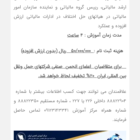
ارشد مالیاتی، رییس گروه مالیاتی و نماینده سازمان امور
مالیاتی در هیاتهای حل اختلاف در ادارات مالیاتی ارزش
افزوده و عملکرد
مدت زمان آموزش : 4
ساعت
هزینه ثبت نام :
50/000/000
ریال (بدون ارزش افزوده)
برای متقاضیان اعضای انجمن
صنفی شرکتهای حمل ونقل
بین المللی ایران
20% تخفیف لحاظ خواهد شد.
علاقمندان می توانند جهت کسب اطلاعات بیشتر با شماره
88822904 داخلی 226 یا 227 ، شماره مستقیم 88822350 و
شماره همراه مرکز آموزش 09123143341 تماس حاصل
فرمایند.