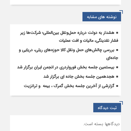
نقل
در
نوشته های مشابه
زمینه
چگونگی
تشخیص
هشدار به دولت درباره حمل‌ونقل بین‌المللی؛ شرکت‌ها زیر
مالیات
فشار نقدینگی، مالیات و افت عملیات
ارزش
افزوده
بررسی چالش‌های حمل ونقل کالا حوزه‌های ریلی، دریایی و
و
جاده‌ای
عملکرد
بیستمین جلسه بخش فورواردری در انجمن ایران برگزار شد
توسط
سازمان
هجدهمین جلسه بخش جاده ای برگزار شد
امور
گزارشی از آخرین جلسه بخش گمرک ، بیمه و ترانزیت
مالیاتی”
ثبت دیدگاه
دیدگاهها بسته است.