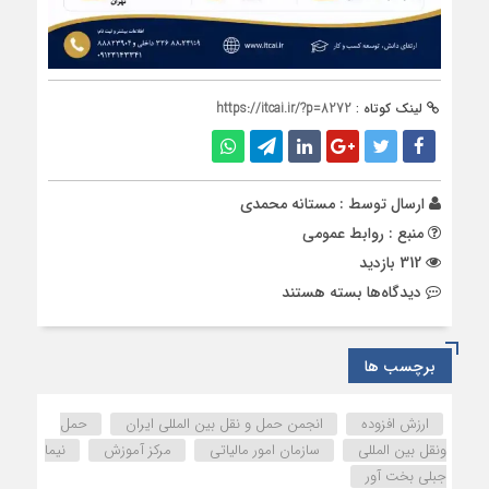
لینک کوتاه :
https://itcai.ir/?p=8272
ارسال توسط :
مستانه محمدی
منبع : روابط عمومی
312 بازدید
برای
دیدگاه‌ها
بسته هستند
برگزاری
دوره
حضوری
برچسب ها
“چالش
های
ارزش افزوده
انجمن حمل و نقل بین المللی ایران
حمل
شرکتهای
ونقل بین المللی
سازمان امور مالیاتی
مرکز آموزش
نیما
حمل
جبلی بخت آور
و