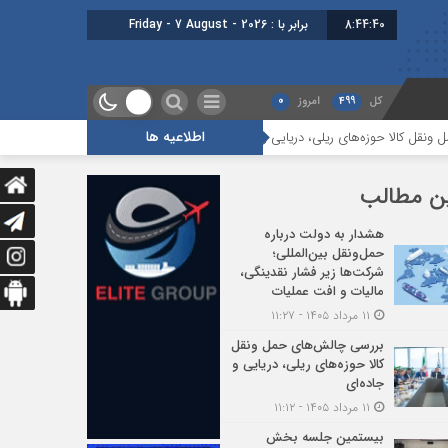
8:44:41
برابر با : Friday - 7 August - 2026
کل
499
امروز
0
اطلاعیه ها
لی، دریایی و جاده‌ای
بیستمین جلسه بخش فورواردری در انجمن ایران برگزار 
ن مطالب
هشدار به دولت درباره
حمل‌ونقل بین‌المللی؛
شرکت‌ها زیر فشار نقدینگی،
مالیات و افت عملیات
۱۱ مرداد ۱۴۰۵ - ۱۱:۲۷
بررسی چالش‌های حمل ونقل
کالا حوزه‌های ریلی، دریایی و
جاده‌ای
۱۱ مرداد ۱۴۰۵ - ۱۱:۱۲
بیستمین جلسه بخش