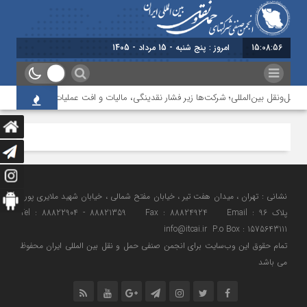
15:08:56
امروز : پنج شنبه - 15 مرداد - 1405
 حمل‌ونقل بین‌المللی؛ شرکت‌ها زیر فشار نقدینگی، مالیات و افت عملیات
بررسی 
نشانی : تهران ، میدان هفت تیر ، خیابان مفتح شمالی ، خیابان شهید ملایری پور ،
پلاک 96 Tel : 88822904 - 88821359 Fax : 88824924 Email :
info@itcai.ir P.o Box : 1575643111
تمام حقوق اين وب‌سايت برای انجمن صنفی حمل و نقل بین المللی ایران محفوظ
می باشد