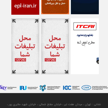
نشانی : تهران ، میدان هفت تیر ، خیابان مفتح شمالی ، خیابان شهید ملایری پور ،