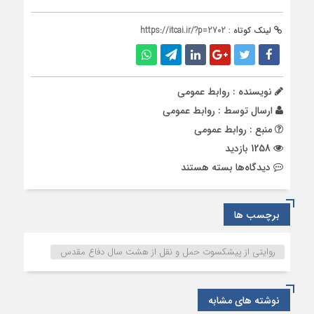
لینک کوتاه :
https://itcai.ir/?p=2702
نویسنده : روابط عمومی
ارسال توسط :
روابط عمومی
منبع : روابط عمومی
1258 بازدید
برای
دیدگاه‌ها
بسته هستند
روایتی
از
پیشکسوت
برچسب ها
حمل
و
روایتی از پیشکسوت حمل و نقل از هشت سال دفاع مقدس
نقل
از
هشت
نوشته های مشابه
سال