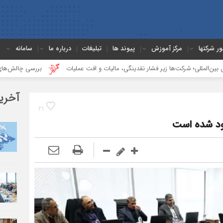
ور شرکتها
مرکز آموزش
پیوند ها
تبلیغات
درباره ما
سامانه
شرکت‌ها زیر فشار نقدینگی، مالیات و افت عملیات
بررسی چالش‌های حمل ونقل کال
آخری
21
دود شده است