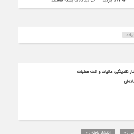
برای
577 بازدید
دیدگاه‌ها
بسته هستند
صادرات
به
دلیل
موانع
نقل
اده
و
انتقال
ارز
محدود
شده
ار نقدینگی، مالیات و افت عملیات
است
ده‌ای
ی : 0
انتشار یافته : 0