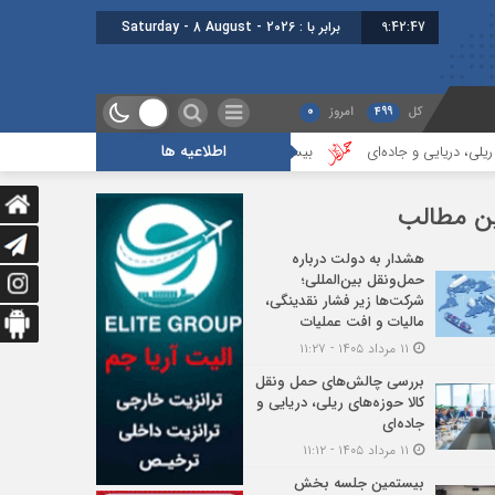
9:42:48
برابر با : Saturday - 8 August - 2026
کل
499
امروز
0
اطلاعیه ها
اده‌ای
بیستمین جلسه بخش فورواردری در انجمن ایران برگزار شد
هجد
ن مطالب
هشدار به دولت درباره
حمل‌ونقل بین‌المللی؛
شرکت‌ها زیر فشار نقدینگی،
مالیات و افت عملیات
۱۱ مرداد ۱۴۰۵ - ۱۱:۲۷
بررسی چالش‌های حمل ونقل
کالا حوزه‌های ریلی، دریایی و
جاده‌ای
۱۱ مرداد ۱۴۰۵ - ۱۱:۱۲
بیستمین جلسه بخش