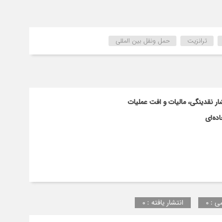
انگیزه
شرکت‌های
بزرگ
خصوصی
ترانزیت
حمل ونقل بین المللی
برای
ورود
به
بازارهای
صادراتی
ار نقدینگی، مالیات و افت عملیات
ده‌ای
ی : 0
انتشار یافته : 0