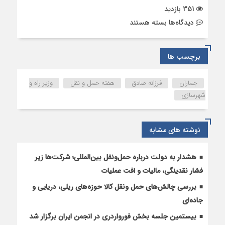
351 بازدید
برای
دیدگاه‌ها
بسته هستند
فرزانه
صادق:
لجستیک
برچسب ها
و
حمل‌ونقل
جماران
فرزانه صادق
هفته حمل و نقل
وزیر راه و
شاکله
شهرسازی
اصلی
جنگ
تحمیلی
نوشته های مشابه
را
شکل
داد
هشدار به دولت درباره حمل‌ونقل بین‌المللی؛ شرکت‌ها زیر
فشار نقدینگی، مالیات و افت عملیات
بررسی چالش‌های حمل ونقل کالا حوزه‌های ریلی، دریایی و
جاده‌ای
بیستمین جلسه بخش فورواردری در انجمن ایران برگزار شد