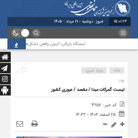
15:01:24
برابر با : Monday - 10 August - 2026
ایستگاه بازرگان؛ آزمون واقعی تشکل‌‌های حمل‌ونقل دو کش
خانه
ویژه خبری
18
TIR
لیست گمرکات مبدا / مقصد / عبوری کشور
کد خبر : 4956
۲۵ اسفند ۱۴۰۳ - ۱۴:۳۲