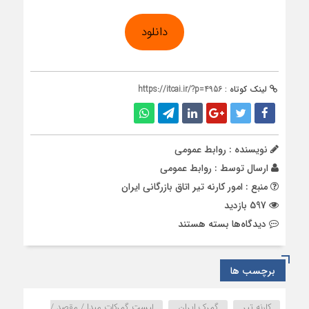
دانلود
لینک کوتاه :
https://itcai.ir/?p=4956
نویسنده : روابط عمومی
ارسال توسط :
روابط عمومی
منبع : امور کارنه تیر اتاق بازرگانی ایران
597 بازدید
برای
دیدگاه‌ها
بسته هستند
لیست
گمرکات
مبدا
برچسب ها
/
مقصد
کارنه تیر
گمرک ایران
لیست گمرکات مبدا / مقصد /