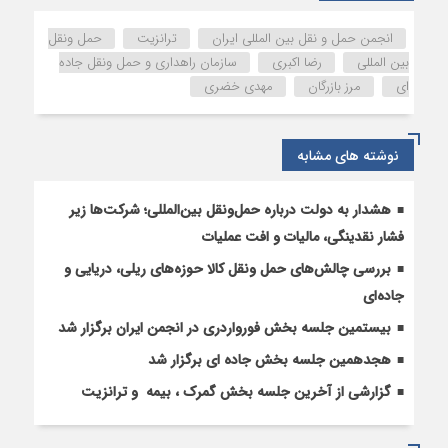
مذاکرات
وزیر
انجمن حمل و نقل بین المللی ایران
ترانزیت
حمل ونقل
راه
بین المللی
رضا اکبری
سازمان راهداری و حمل ونقل جاده
و
ای
مرز بازرگان
مهدی خضری
شهرسازی
در
مرز
نوشته های مشابه
بازرگان
حل
شد
هشدار به دولت درباره حمل‌ونقل بین‌المللی؛ شرکت‌ها زیر
فشار نقدینگی، مالیات و افت عملیات
بررسی چالش‌های حمل ونقل کالا حوزه‌های ریلی، دریایی و
جاده‌ای
بیستمین جلسه بخش فورواردری در انجمن ایران برگزار شد
هجدهمین جلسه بخش جاده ای برگزار شد
گزارشی از آخرین جلسه بخش گمرک ، بیمه و ترانزیت