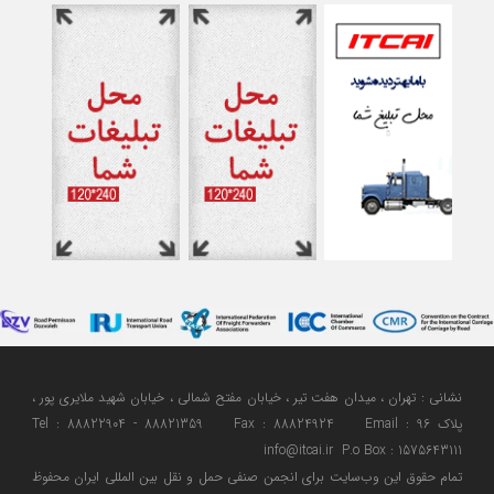
نشانی : تهران ، میدان هفت تیر ، خیابان مفتح شمالی ، خیابان شهید ملایری پور ،
پلاک 96 Tel : 88822904 - 88821359 Fax : 88824924 Email :
info@itcai.ir P.o Box : 1575643111
تمام حقوق اين وب‌سايت برای انجمن صنفی حمل و نقل بین المللی ایران محفوظ