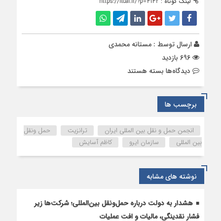
لینک کوتاه :
https://itcai.ir/?p=4142
ارسال توسط :
مستانه محمدی
696 بازدید
برای
دیدگاه‌ها
بسته هستند
نشست
مجازی
بخش
برچسب ها
های
جاده
انجمن حمل و نقل بین المللی ایران
ترانزیت
حمل ونقل
ای
بین المللی
سازمان ایرو
کاظم آسایش
و
فورواردری
انجمن
نوشته های مشابه
ایران
با
مشاور
هشدار به دولت درباره حمل‌ونقل بین‌المللی؛ شرکت‌ها زیر
ارشد
فشار نقدینگی، مالیات و افت عملیات