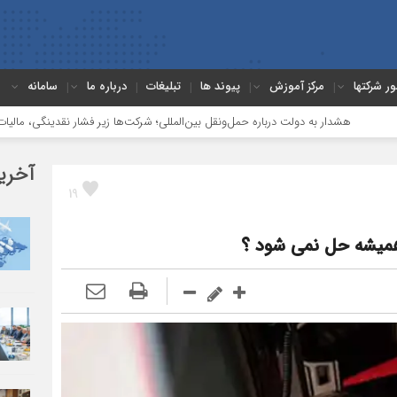
ور شرکتها
مرکز آموزش
پیوند ها
تبلیغات
درباره ما
سامانه
ت درباره حمل‌ونقل بین‌المللی؛ شرکت‌ها زیر فشار نقدینگی، مالیات و افت عملیات
آخری
19
 همیشه حل نمی شود ؟