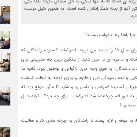
بزده ای است که نه تنها کمکی به حل مشکل نکرده بلکه یکی
ن آنها از بدنه همکارانشان شده است. به همین دلیل درست
رد.
را راهکارها بادوام نیستند؟
کسانیکه با حرفه رانندگان کامیون سر و کار دارند حتما بحران سال 97 را به یاد می آورند. اعتراضات گسترده رانندگان که
و خاطره آن تا امروز شاید از سنگین ترین ایام مدیریتی برای
ت رانندگان به هیچ وجه امری ناگهانی و نوظهور نبود. گلایه ها
نایی و عدم رسیدگی فنی و قانونی، بدون توجه به تبعات انباشت
ریان گسترده اعتراضی را دامن زد و شاید تازه آن موقع بود که
ه طور اعم چرخانده شد! اعتراضات برای چه بود؟ : کرایه حمل
بیمه و…!
ه موقع و لازم بودند تا رانندگان به چرخه عادی کار و فعالیت