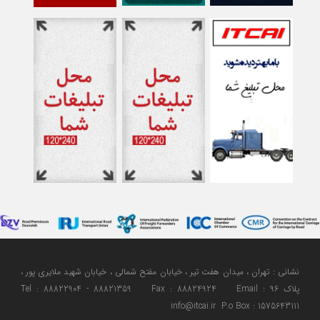
نشانی : تهران ، میدان هفت تیر ، خیابان مفتح شمالی ، خیابان شهید ملایری پور ،
پلاک 96 Tel : 88822904 - 88821359 Fax : 88824924 Email :
info@itcai.ir P.o Box : 1575643111