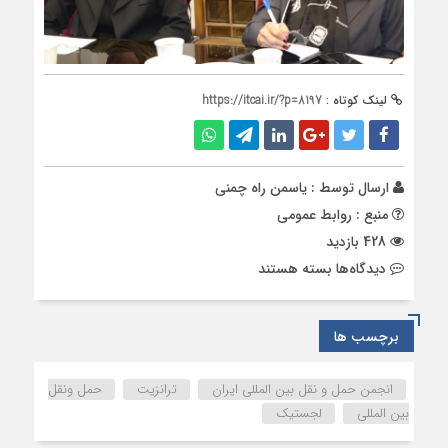
لینک کوتاه :
https://itcai.ir/?p=8197
ارسال توسط :
یاسمن راه چمنی
منبع : روابط عمومی
428 بازدید
برای
دیدگاه‌ها
بسته هستند
گزارشی
از
دهمین
برچسب ها
جلسه
بخش
انجمن حمل و نقل بین المللی ایران
ترانزیت
حمل ونقل
فورواردری
بین المللی
لجستیک
و
لجستیک