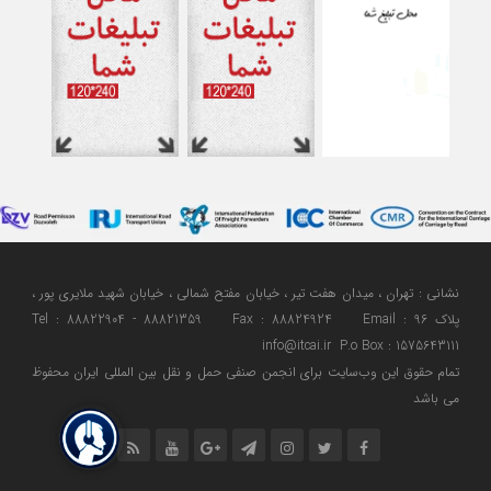
نشانی : تهران ، میدان هفت تیر ، خیابان مفتح شمالی ، خیابان شهید ملایری پور ،
پلاک 96 Tel : 88822904 - 88821359 Fax : 88824924 Email :
info@itcai.ir P.o Box : 1575643111
تمام حقوق اين وب‌سايت برای انجمن صنفی حمل و نقل بین المللی ایران محفوظ
می باشد