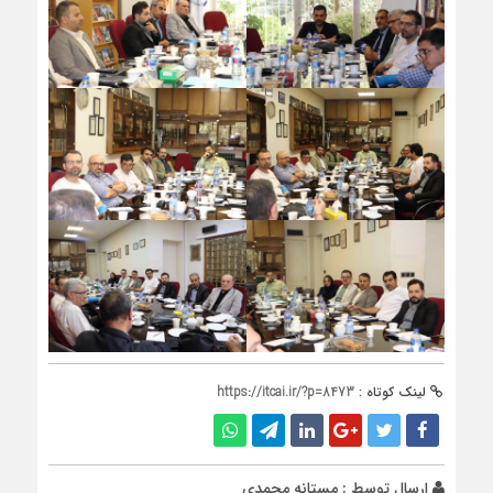
لینک کوتاه :
https://itcai.ir/?p=8473
ارسال توسط :
مستانه محمدی