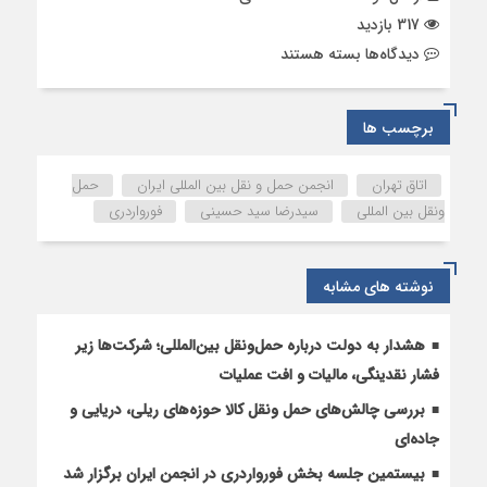
317 بازدید
برای
دیدگاه‌ها
بسته هستند
گزارشی
کوتاه
از
برچسب ها
جلسه
چهاردهم
اتاق تهران
انجمن حمل و نقل بین المللی ایران
حمل
بخش
ونقل بین المللی
سیدرضا سید حسینی
فورواردری
فورواردری
نوشته های مشابه
هشدار به دولت درباره حمل‌ونقل بین‌المللی؛ شرکت‌ها زیر
فشار نقدینگی، مالیات و افت عملیات
بررسی چالش‌های حمل ونقل کالا حوزه‌های ریلی، دریایی و
جاده‌ای
بیستمین جلسه بخش فورواردری در انجمن ایران برگزار شد