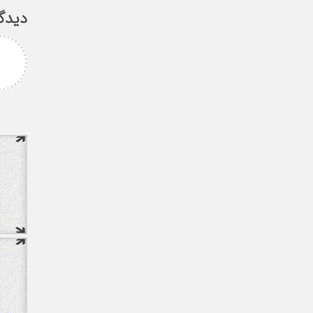
دیدگ
پیام غلامزاده
استاد گرامی جناب میرحسینی
بزرگوار آرزوی موفقیت و سلامتی
برای شما دارم ارادتمند شما پیام
غلامزاده از دانشجویان