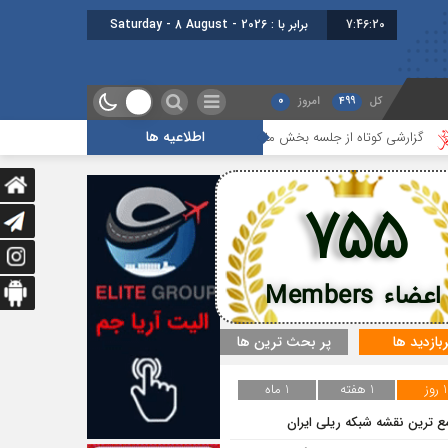
7:46:20
برابر با : Saturday - 8 August - 2026
کل
499
امروز
0
اطلاعیه ها
 کوتاه از جلسه بخش مالیاتی
گزارشی کوتاه از هفدهمین جلسه بخش جاده ای
755
اعضاء Members
ربازدید ها
پر بحث ترین ها
1 روز
1 هفته
1 ماه
ع ترین نقشه شبکه ریلی ایران