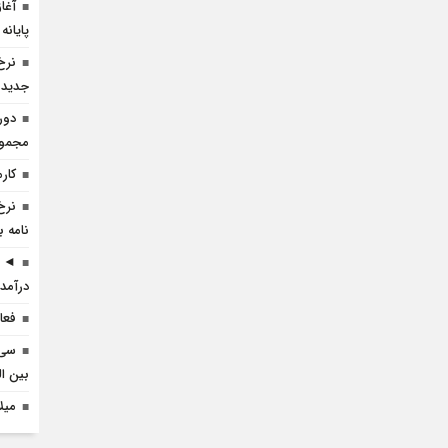
آغا
پایانه
نرخ
جدید 
دور
مجموعه
کارم
نرخ
نامه ب
◄ ر
درآمد 
فعا
سی 
بین ال
میل