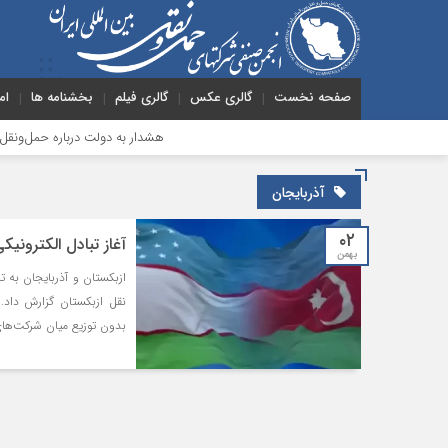
صفحه نخست
گالری عکس
گالری فیلم
بخشنامه ها
ام
هشدار به دولت درباره حمل‌ونقل بین‌المللی
آذربایجان
۰۲
آغاز تبادل الکترونی
بهمن
ازبکستان و آذربایجان به ت
بدون توزیع میان شرکت‌های