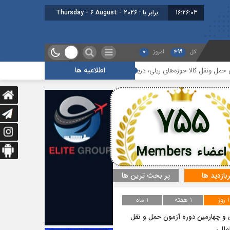
16:26:04
برابر با : Thursday - 6 August - 2026
کل
499
امروز
0
اطلاعیه ها
الا حوزه‌های ریلی، دریایی و جاده‌ای
بیستمین جلسه بخش فورواردری در انجمن
755
اعضاء Members
ربازدید ها
پر بحث ترین ها
1 روز
1 هفته
1 ماه
و چهارمین دوره آزمون حمل و نقل
مللی