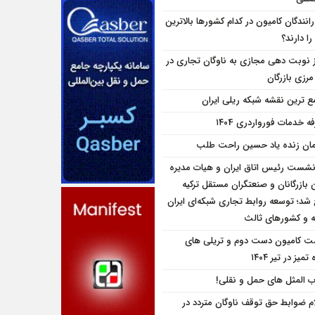
انندگان کامیون در کدام کشورها بالاترین
را دارند؟
ز نوبت دهی مجازی به ناوگان تجاری در
 مرزی بازرگان
ع ترین نقشه شبکه ریلی ایران
ه خدمات فورواردری ۱۴۰4
مان زنده یاد حسین راحت طلب
نشست رئیس اتاق ایران و هیات مدیره
بازرگانان و صنعتگران مستقل ترکیه
شد؛ توسعه روابط تجاری شبکه‌ای ایران
یه و کشورهای ثالث
ت کامیون دست دوم و تریلی‌ های
تمیز در تیر ۱۴۰۴
 المثل های حمل و نقلی!
ام ضوابط حق توقف ناوگان متردد در