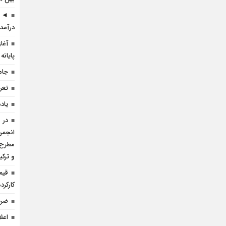
◄ ر
درآمد 
آغا
پایانه
جام
تعرف
یاد
در 
انجمن 
مطرح 
و ترک
قیم
کارکرده 
ضرب
اعل