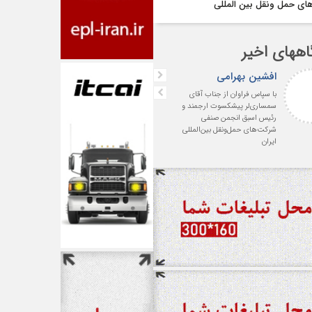
اى حمل ونقل بين المللى
اههای اخیر
افشین بهرامی
واعظی
با سپاس فراوان از جناب آقای
درود . با آرزوی موفقیت روزافز
سمساری‌لر پیشکسوت ارجمند و
برای حضرتعالی و صنف شرکت‌
رئیس اسبق انجمن صنفی
حمل و نقل بین المللی
شرکت‌های حمل‌ونقل بین‌المللی
ایران