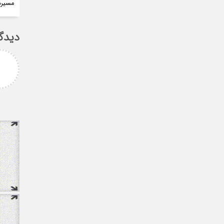
مسيره
دیدگ
لیمانی
fateme
ر مهدی میر حسینی عزیز
خانم کسائی عزیز شما باعث افتخار
ز انتخاب بجا و شایسته
همه ی ما هستید ، نمونه ی یک
 که نشان از درایت، لیاقت
خانم قدرتمند
دی شما دا