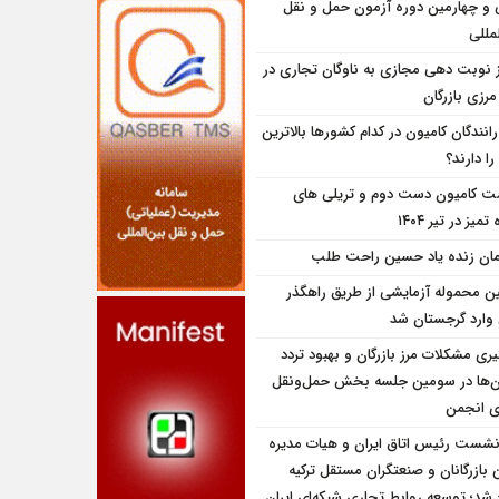
و چهارمین دوره آزمون حمل و نقل
مللی
ز نوبت دهی مجازی به ناوگان تجاری در
 مرزی بازرگان
انندگان کامیون در کدام کشورها بالاترین
را دارند؟
ت کامیون دست دوم و تریلی‌ های
تمیز در تیر ۱۴۰۴
مان زنده یاد حسین راحت طلب
ین محموله آزمایشی از طریق راهگذر
 وارد گرجستان شد
یری مشکلات مرز بازرگان و بهبود تردد
ن‌ها در سومین جلسه بخش حمل‌ونقل
ای انجمن
نشست رئیس اتاق ایران و هیات مدیره
بازرگانان و صنعتگران مستقل ترکیه
شد؛ توسعه روابط تجاری شبکه‌ای ایران