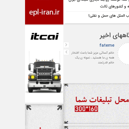
یه و کشورهای ثالث
 المثل های حمل و نقلی!
اههای اخیر
fateme
افشین بهرامی
خانم کسائی عزیز شما باعث افتخار
با سپاس فراوان از جناب آقای
همه ی ما هستید ، نمونه ی یک
سمساری‌لر پیشکسوت ارجمند 
خانم قدرتمند
رئیس اسبق انجمن صنفی
شرکت‌های حمل‌ونقل بین‌المللی
ایران