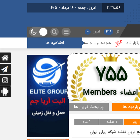
3:38:56
امروز : جمعه - 16 مرداد - 1405
کل
499
امروز
0
اطلاعیه ها
هجدهمین جلسه بخش جاده ای برگزار شد
گزارشی از آخرین جلسه بخ
755
اعضاء Members
ربازدید ها
پر بحث ترین ها
1 روز
1 هفته
1 ماه
ع ترین نقشه شبکه ریلی ایران