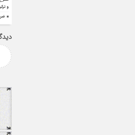
و ترک
ضرب
دیدگ
امزاده
علی سلیمانی
رامی جناب میرحسینی
جناب دکتر مهدی میر حسینی عزیز
آرزوی موفقیت و سلامتی
دوست عزیز انتخاب بجا و شایسته
دارم ارادتمند شما پیام
جنابعالی که نشان از درایت، لیاقت
 از دانشجویان
و توانمندی شما دا