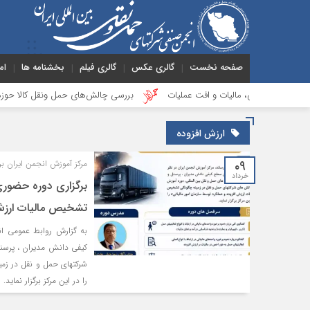
صفحه نخست
گالری عکس
گالری فیلم
بخشنامه ها
ام
نقدینگی، مالیات و افت عملیات
بررسی چالش‌های حمل ونقل کالا حوزه‌های ریلی، 
ارزش افزوده
۰۹
مرکز آموزش انجمن ایران برگ
خرداد
برگزاری دوره حضور
تشخیص مالیات ارزش 
به گزارش روابط عمومی ان
کیفی دانش مدیران ، پرس‫
شرکتهای حمل و نقل در زمی
را در این مرکز برگزار نماید.‬‬‬‬‬