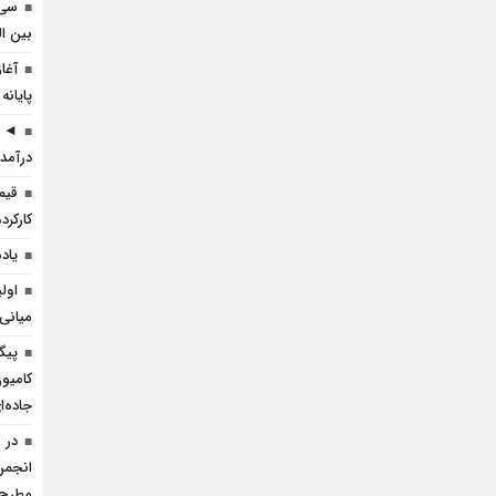
سی 
بین ال
آغا
پایانه
◄ ر
درآمد 
قیم
کارکرده 
یاد
اول
میانی
پیگ
کامیو
جاده‌
در 
انجمن 
مطرح 