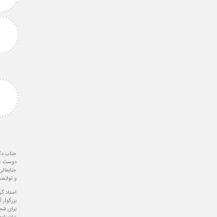
جناب دک
دوست عز
جنابعالی
و توانمن
استاد گ
بزرگوار 
برای شما