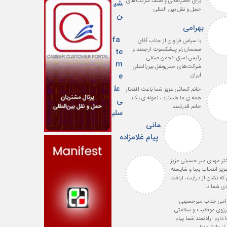
برای حضرتعالی و صنف شرکت‌های
شی
حمل و نقل بین المللی
ن
بهرامی
fa
با سپاس فراوان از جناب آقای
سمساری‌لر پیشکسوت ارجمند و
te
رئیس اسبق انجمن صنفی
m
شرکت‌های حمل‌ونقل بین‌المللی
e
ایران
عل
خانم کسائی عزیز شما باعث افتخار
همه ی ما هستید ، نمونه ی یک
ی
خانم قدرتمند
سلی
مانی
پیام غلامزاده
تر مهدی میر حسینی عزیز
یز انتخاب بجا و شایسته
 که نشان از درایت، لیاقت
دی شما دا
رامی جناب میرحسینی
آرزوی موفقیت و سلامتی
 دارم ارادتمند شما پیام