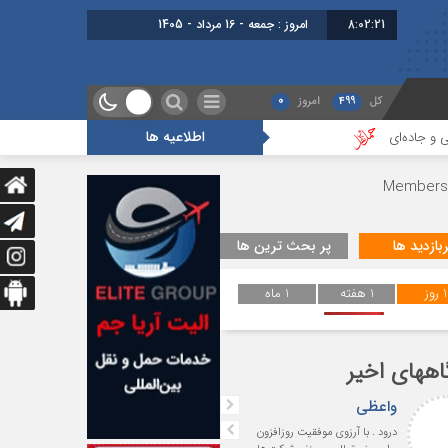
8:02:22
امروز : جمعه - 16 مرداد - 1405
برابر با : Friday - 7 August - 2026
کل
499
امروز
0
اطلاعیه ها
 و جاده‌ای
 بیمه و ترانزیت
اده ای
ربازدید ها
پر بحث ترین ها
1 روز
1 هفته
1 ماه
اههای اخیر
واعظی
اف
درود . با آرزوی موفقیت روزافزون