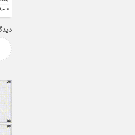
میل
دیدگ
امزاده
علی سلیمانی
رامی جناب میرحسینی
جناب دکتر مهدی میر حسینی عزیز
آرزوی موفقیت و سلامتی
دوست عزیز انتخاب بجا و شایسته
دارم ارادتمند شما پیام
جنابعالی که نشان از درایت، لیاقت
 از دانشجویان
و توانمندی شما دا