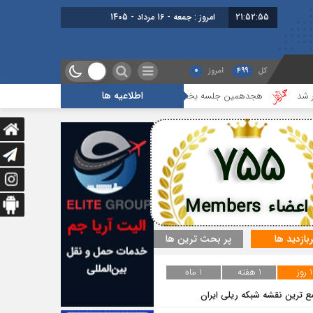
21:52:55
امروز : جمعه - 16 مرداد - 1405
کل
499
امروز
0
اطلاعیه ها
هجدهمین جلسه بخش جاده ای برگزار شد
گزارشی از آخرین جلسه بخش گ
755
اعضاء Members
ربازدید ها
پر بحث ترین ها
1 روز
1 هفته
1 ماه
ع ترین نقشه شبکه ریلی ایران