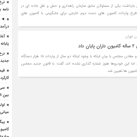
نرخ
 بازداشت یکی از مسئولان سابق سازمان راهداری و حمل و نقل جاده ای در
نامه ب
 واردات کامیون های دست دوم خارجی برای جایگزینی با کامیون های
◄ ر
درآمد 
آغا
ن تهران
پایانه
اد
نرخ
سخنگوی کمیسیون صنایع و معادن مجلس با بیان اینکه با وجود اینکه دو سال از واردات ۱۵ هزار دستگاه
جدید 
اما این خودروها هنوز شماره گذاری نشده اند، گفت: با قانون جدید مجلس
قیم
امیون ها تعیین شد.
کارکرده 
سی 
بین ال
اول
میانی
پیگ
کامیو
جاده‌