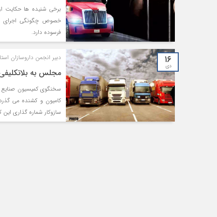
برخی شنیده ها حکایت از
خصوص چگونگی اجرای طرح
فرسوده دارد.
۱۶
دبیر انجمن داروسازان استا
دی
مجلس به بلاتکلیفی ۲ ساله کامیون‌ داران پایان د
کامیون و کشنده می گذرد 
سازوکار شماره گذاری این ک