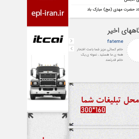
اد حضرت مهدی (عج) مبارک باد
اههای اخیر
fateme
افشین بهرامی
خانم کسائی عزیز شما باعث افتخار
با سپاس فراوان از جناب آقای
همه ی ما هستید ، نمونه ی یک
سمساری‌لر پیشکسوت ارجمند 
خانم قدرتمند
رئیس اسبق انجمن صنفی
شرکت‌های حمل‌ونقل بین‌المللی
ایران