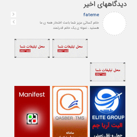
دیدگاههای اخیر
fateme
خانم کسائی عزیز شما باعث افتخار همه ی ما
هستید ، نمونه ی یک خانم قدرتمند