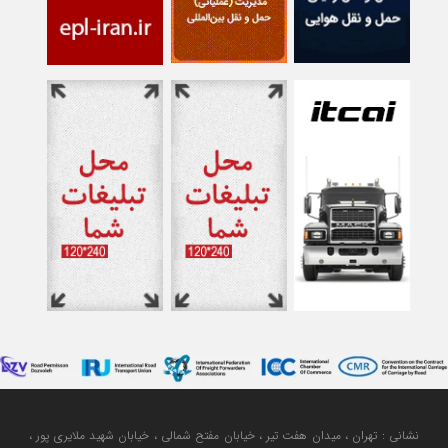
نشانی : تهران ، میدان هفت تیر ، خیابان مفتح شمالی ، خیابان شهید ملایری پور ،