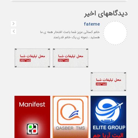
دیدگاههای اخیر
fateme
خانم کسائی عزیز شما باعث افتخار همه ی ما
هستید ، نمونه ی یک خانم قدرتمند