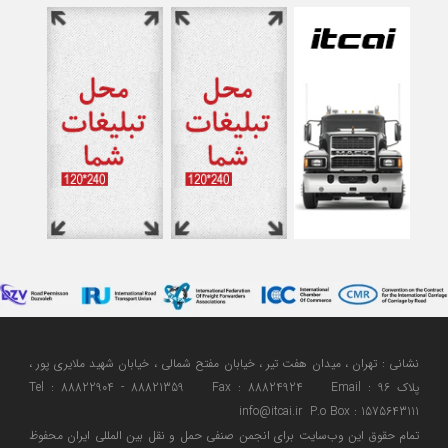
نشانی : تهران ، میدان هفت تیر ، خیابان مفتح شمالی ، خیابان شهید ملایری پور ،
پلاک 96 Tel : 88822904 - 88821359 Fax : 88824924 Email :
info@itcai.ir P.o Box : 1575643111
تمام حقوق اين وب‌سايت برای انجمن صنفی حمل و نقل بین المللی ایران محفوظ