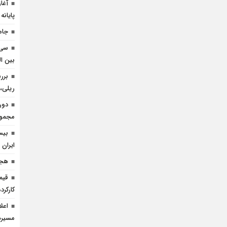
آغا
پایانه
جام
سی 
بین ال
برر
ریلی، 
دور
مجموعه
بیس
ایران 
هجد
قیم
کارکرده 
اعل
مسيره