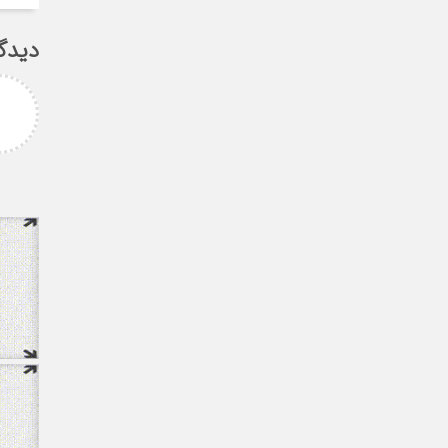
دیدگ
امزاده
علی سلیمانی
رامی جناب میرحسینی
جناب دکتر مهدی میر حسینی عزیز
آرزوی موفقیت و سلامتی
دوست عزیز انتخاب بجا و شایسته
دارم ارادتمند شما پیام
جنابعالی که نشان از درایت، لیاقت
 از دانشجویان
و توانمندی شما دا