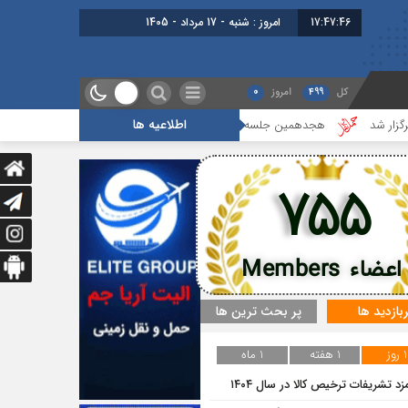
17:47:47
امروز : شنبه - 17 مرداد - 1405
کل
499
امروز
0
اطلاعیه ها
هجدهمین جلسه بخش جاده ای برگزار شد
گزارشی از آخرین جلسه بخش
755
اعضاء Members
ربازدید ها
پر بحث ترین ها
1 روز
1 هفته
1 ماه
زد تشریفات ترخیص کالا در سال ۱۴۰۴