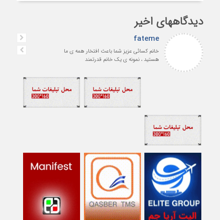
دیدگاههای اخیر
fateme
خانم کسائی عزیز شما باعث افتخار همه ی ما
هستید ، نمونه ی یک خانم قدرتمند