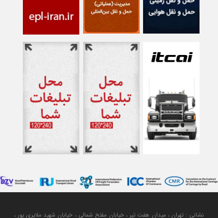
نشانی : تهران ، میدان هفت تیر ، خیابان مفتح شمالی ، خیابان شهید ملایری پور ،