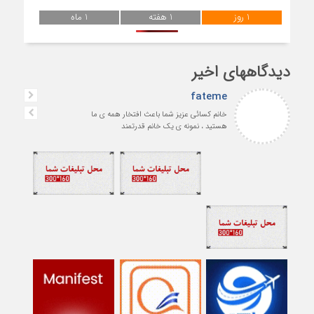
1 روز
1 هفته
1 ماه
دیدگاههای اخیر
fateme
خانم کسائی عزیز شما باعث افتخار همه ی ما
هستید ، نمونه ی یک خانم قدرتمند