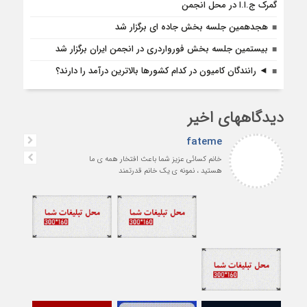
گمرک ج.ا.ا در محل انجمن
هجدهمین جلسه بخش جاده ای برگزار شد
بیستمین جلسه بخش فورواردری در انجمن ایران برگزار شد
◄ رانندگان کامیون در کدام کشورها بالاترین درآمد را دارند؟
دیدگاههای اخیر
fateme
خانم کسائی عزیز شما باعث افتخار همه ی ما
هستید ، نمونه ی یک خانم قدرتمند