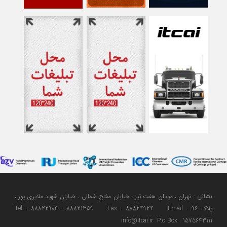
نشانی : تهران ، میدان هفت تیر ، خیابان مفتح شمالی ، خیابان شهید ملایری پور ،
پلاک 96 Tel : 88822904 - 88821359 Fax : 88824924 Email :
info@itcai.ir P.o Box : 1575643111