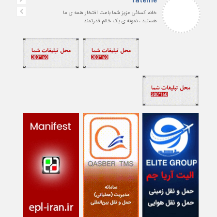
fateme
خانم کسائی عزیز شما باعث افتخار همه ی ما
هستید ، نمونه ی یک خانم قدرتمند