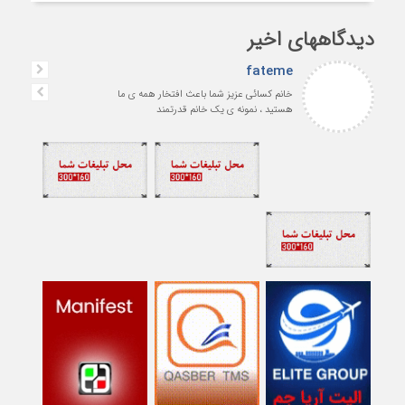
دیدگاههای اخیر
fateme
خانم کسائی عزیز شما باعث افتخار همه ی ما
هستید ، نمونه ی یک خانم قدرتمند