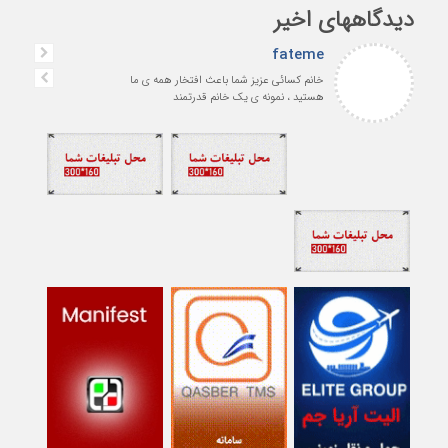
دیدگاههای اخیر
fateme
خانم کسائی عزیز شما باعث افتخار همه ی ما
هستید ، نمونه ی یک خانم قدرتمند