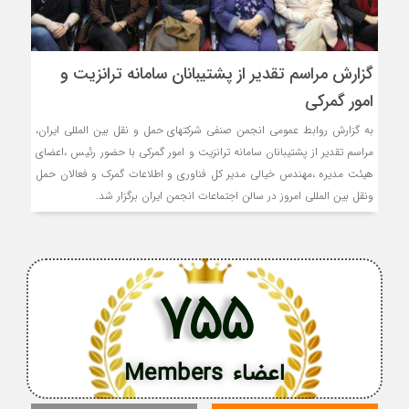
گزارش مراسم تقدیر از پشتیبانان سامانه ترانزیت و
امور گمرکی
به گزارش روابط عمومي انجمن صنفي شرکتهاي حمل و نقل بين المللي ايران،
مراسم تقدیر از پشتیبانان سامانه ترانزیت و امور گمرکی با حضور رئیس ،اعضای
هیئت مدیره ،مهندس خيالي مدير کل فناوري و اطلاعات گمرک و فعالان حمل
ونقل بین المللی امروز در سالن اجتماعات انجمن ایران برگزار شد.
755
اعضاء Members