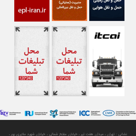
نشانی : تهران ، میدان هفت تیر ، خیابان مفتح شمالی ، خیابان شهید ملایری پور ،