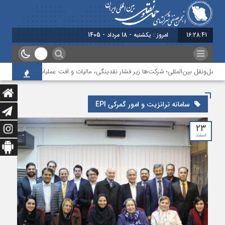
16:28:42
امروز : یکشنبه - 18 مرداد - 1405
حمل‌ونقل بین‌المللی؛ شرکت‌ها زیر فشار نقدینگی، مالیات و افت عملیات
بررسی چ
سامانه ترانزيت و امور گمرکي EPI
۲۳
اسفند