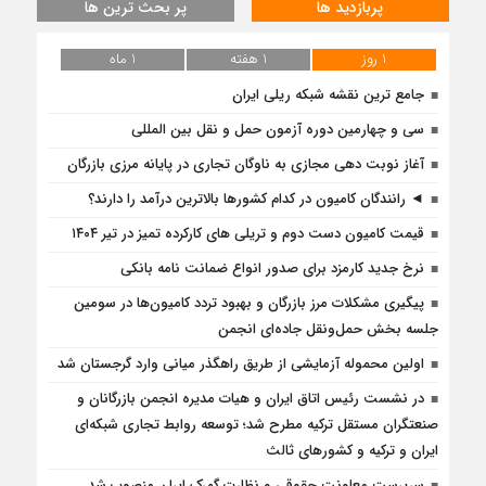
پربازدید ها
پر بحث ترین ها
1 روز
1 هفته
1 ماه
جامع ترین نقشه شبکه ریلی ایران
سی و چهارمین دوره آزمون حمل و نقل بین المللی
آغاز نوبت دهی مجازی به ناوگان تجاری در پایانه مرزی بازرگان
◄ رانندگان کامیون در کدام کشورها بالاترین درآمد را دارند؟
قیمت کامیون دست دوم و تریلی‌ های کارکرده تمیز در تیر ۱۴۰۴
نرخ جدید کارمزد برای صدور انواع ضمانت نامه بانکی
پیگیری مشکلات مرز بازرگان و بهبود تردد کامیون‌ها در سومین
جلسه بخش حمل‌ونقل جاده‌ای انجمن
اولین محموله آزمایشی از طریق راهگذر میانی وارد گرجستان شد
در نشست رئیس اتاق ایران و هیات مدیره انجمن بازرگانان و
صنعتگران مستقل ترکیه مطرح شد؛ توسعه روابط تجاری شبکه‌ای
ایران و ترکیه و کشورهای ثالث
سرپرست معاونت حقوقی و نظارت گمرک ایران منصوب شد