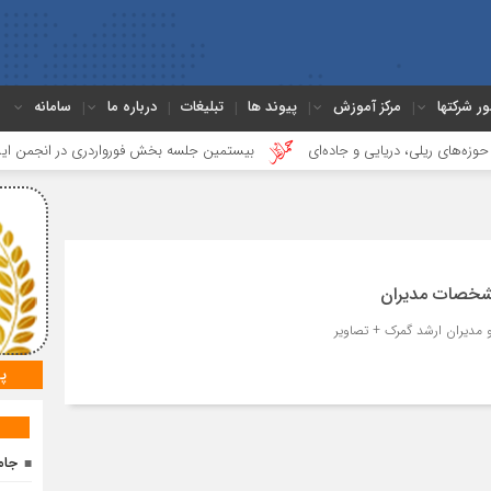
ور شرکتها
مرکز آموزش
پیوند ها
تبلیغات
درباره ما
سامانه
لی، دریایی و جاده‌ای
بیستمین جلسه بخش فورواردری در انجمن ایران برگزار 
مشخصات مدیران
و مدیران ارشد گمرک + تصاویر
پ
جام