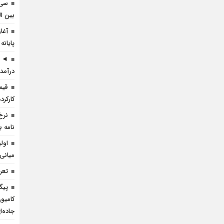
سی 
بین ال
آغا
پایانه
◄ ر
درآمد 
قیم
کارکرده 
نرخ
نامه ب
اول
میانی
تعرف
پیگ
کامیو
جاده‌