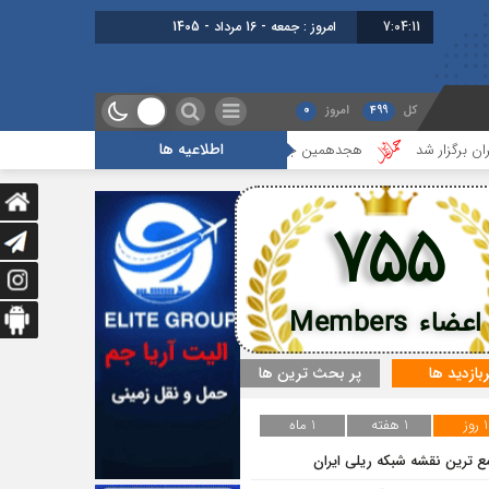
7:04:11
امروز : جمعه - 16 مرداد - 1405
کل
499
امروز
0
اطلاعیه ها
شد
هجدهمین جلسه بخش جاده ای برگزار شد
گزارشی از آخرین جلسه
755
اعضاء Members
ربازدید ها
پر بحث ترین ها
1 روز
1 هفته
1 ماه
ع ترین نقشه شبکه ریلی ایران