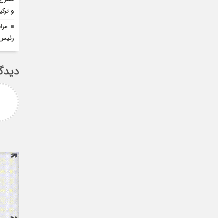
و ترک
مرا
رئیس ا
دیدگ
امزاده
علی سلیمانی
رامی جناب میرحسینی
جناب دکتر مهدی میر حسینی عزیز
آرزوی موفقیت و سلامتی
دوست عزیز انتخاب بجا و شایسته
دارم ارادتمند شما پیام
جنابعالی که نشان از درایت، لیاقت
 از دانشجویان
و توانمندی شما دا