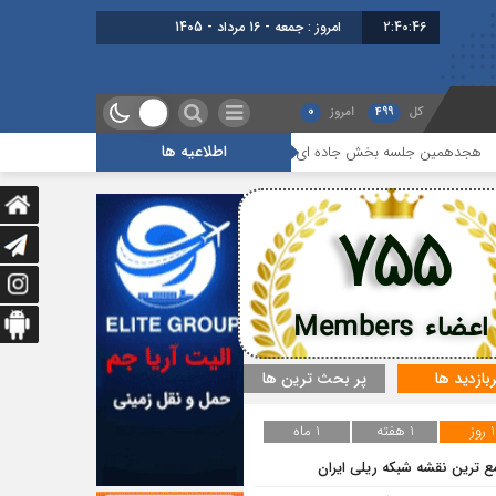
2:40:46
امروز : جمعه - 16 مرداد - 1405
کل
499
امروز
0
اطلاعیه ها
ن جلسه بخش جاده ای برگزار شد
گزارشی از آخرین جلسه بخش گمرک ، بیمه 
755
اعضاء Members
ربازدید ها
پر بحث ترین ها
1 روز
1 هفته
1 ماه
ع ترین نقشه شبکه ریلی ایران