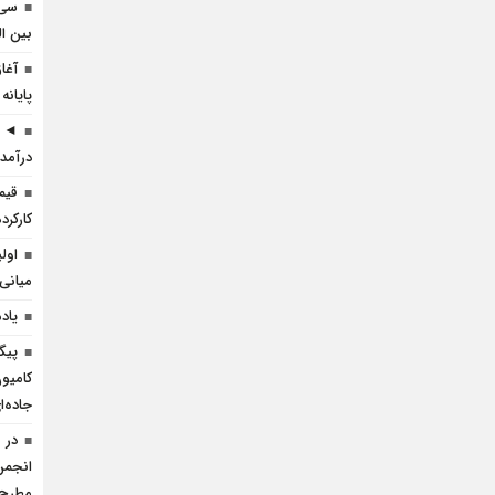
سی 
بین ال
آغا
پایانه
◄ ر
درآمد 
قیم
کارکرده 
اول
میانی
یاد
پیگ
کامیو
جاده‌
در 
انجمن 
مطرح 