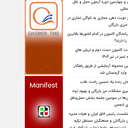
و چهارمین دوره آزمون حمل و نقل
مللی
ز نوبت دهی مجازی به ناوگان تجاری در
 مرزی بازرگان
انندگان کامیون در کدام کشورها بالاترین
را دارند؟
ت کامیون دست دوم و تریلی‌ های
تمیز در تیر ۱۴۰۴
ین محموله آزمایشی از طریق راهگذر
 وارد گرجستان شد
مان زنده یاد حسین راحت طلب
یری مشکلات مرز بازرگان و بهبود تردد
ن‌ها در سومین جلسه بخش حمل‌ونقل
ای انجمن
نشست رئیس اتاق ایران و هیات مدیره
بازرگانان و صنعتگران مستقل ترکیه
شد؛ توسعه روابط تجاری شبکه‌ای ایران