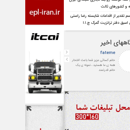
یه و کشورهای ثالث
سم تقدیر از اقدامات شایسته رضا راستی
سبق دفتر ترانزیت گمرک ج.ا.ا
اههای اخیر
fateme
افشین بهرامی
خانم کسائی عزیز شما باعث افتخار
با سپاس فراوان از جناب آقای
همه ی ما هستید ، نمونه ی یک
سمساری‌لر پیشکسوت ارجمند 
خانم قدرتمند
رئیس اسبق انجمن صنفی
شرکت‌های حمل‌ونقل بین‌المللی
ایران