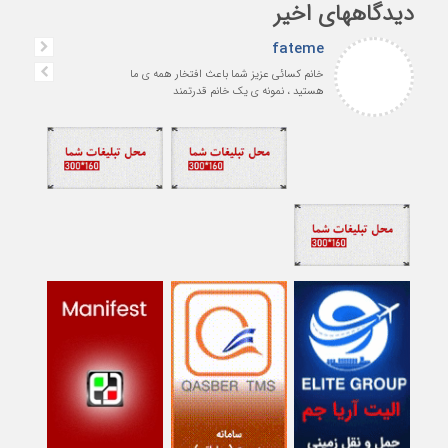
دیدگاههای اخیر
fateme
خانم کسائی عزیز شما باعث افتخار همه ی ما
هستید ، نمونه ی یک خانم قدرتمند