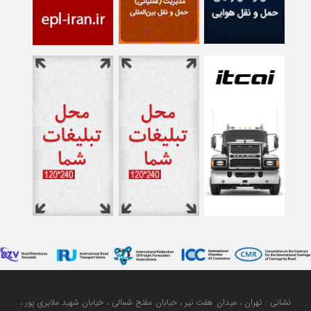
نشانی : تهران ، میدان هفت تیر ، خیابان مفتح شمالی ، خیابان شهید ملایری پور ،