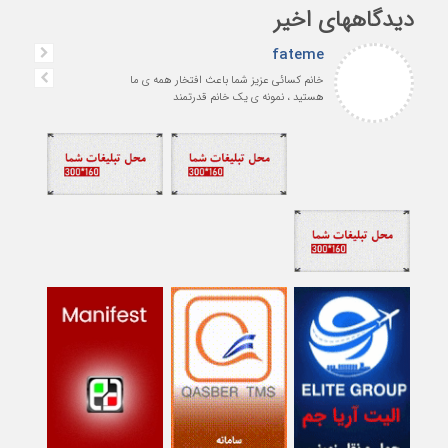
دیدگاههای اخیر
fateme
خانم کسائی عزیز شما باعث افتخار همه ی ما
هستید ، نمونه ی یک خانم قدرتمند