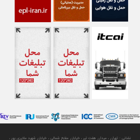
نشانی : تهران ، میدان هفت تیر ، خیابان مفتح شمالی ، خیابان شهید ملایری پور ،