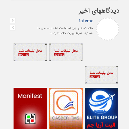
دیدگاههای اخیر
fateme
خانم کسائی عزیز شما باعث افتخار همه ی ما
هستید ، نمونه ی یک خانم قدرتمند