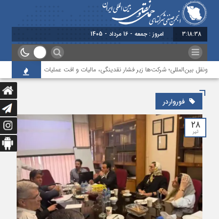
3:18:39
امروز : جمعه - 16 مرداد - 1405
‌ونقل بین‌المللی؛ شرکت‌ها زیر فشار نقدینگی، مالیات و افت عملیات
بررسی چالش
فورواردر
۲۸
تیر