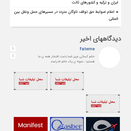
ایران و ترکیه و کشورهای ثالث
اعلام ضوابط حق توقف ناوگان متردد در مسيرهاى حمل ونقل بين
المللى
دیدگاههای اخیر
fateme
خانم کسائی عزیز شما باعث افتخار همه ی ما
هستید ، نمونه ی یک خانم قدرتمند