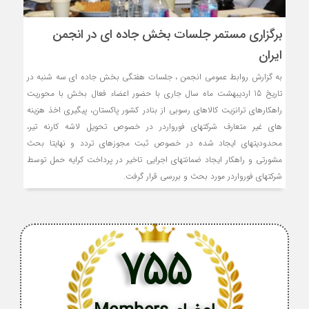
برگزاری مستمر جلسات بخش جاده ای در انجمن
ایران
به گزارش روابط عمومی انجمن ، جلسات هفتگی بخش جاده ای سه شنبه در
تاریخ 15 اردیبهشت ماه سال جاری با حضور اعضاء فعال بخش با محوریت
راهکارهای ترانزیت کالاهای رسوبی از بنادر کشور پاکستان، پیگیری اخذ هزینه
های غیر متعارف شرکتهای فورواردر در خصوص تحویل لاشه کارنه تیر،
محدودیتهای ایجاد شده در خصوص ثبت مجوزهای تردد و نهایتا بحث
مشورتی و راهکار ایجاد ضمانتهای اجرایی تاخیر در پرداخت کرایه حمل توسط
شرکتهای فورواردر مورد بحث و بررسی قرار گرفت.
755