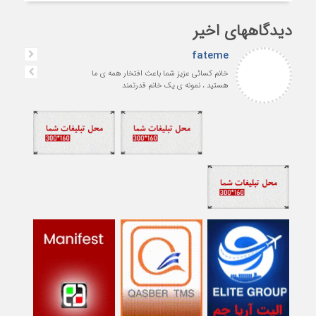
دیدگاههای اخیر
fateme
خانم کسائی عزیز شما باعث افتخار همه ی ما
هستید ، نمونه ی یک خانم قدرتمند