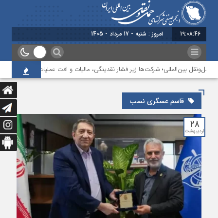
19:08:46
امروز : شنبه - 17 مرداد - 1405
حمل‌ونقل بین‌المللی؛ شرکت‌ها زیر فشار نقدینگی، مالیات و افت عملیات
بررسی چ
قاسم عسگری نسب
۲۸
اردیبهشت