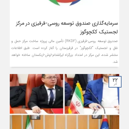
سرمایه‌گذاری صندوق توسعه روسی-قرقیزی در مرکز
لجستیک ککچوگوز
صندوق توسعه روسی-قرقیزی (RKDF) تأمین مالی پروژه ساخت مرکز حمل و
نقل و لجستیک "ککچوگوز" در قرقیزستان را آغاز کرده است. طبق اطلاعات
منتشر شده، این مرکز در امتداد بزرگراه ایرکشتام-اوش-ازبکستان ساخته خواهد
شد.
۲۲
آذر