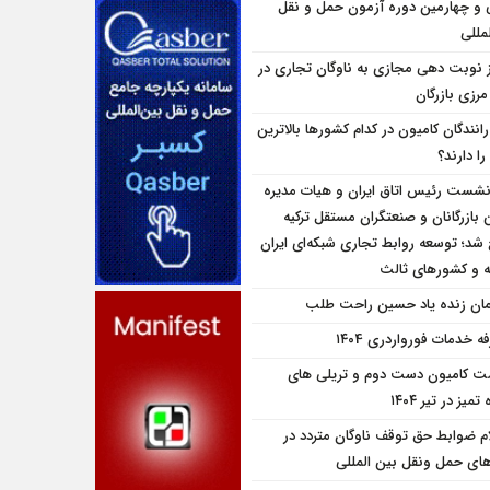
و چهارمین دوره آزمون حمل و نقل
مللی
ز نوبت دهی مجازی به ناوگان تجاری در
 مرزی بازرگان
انندگان کامیون در کدام کشورها بالاترین
را دارند؟
نشست رئیس اتاق ایران و هیات مدیره
بازرگانان و صنعتگران مستقل ترکیه
شد؛ توسعه روابط تجاری شبکه‌ای ایران
یه و کشورهای ثالث
مان زنده یاد حسین راحت طلب
ه خدمات فورواردری ۱۴۰4
ت کامیون دست دوم و تریلی‌ های
تمیز در تیر ۱۴۰۴
ام ضوابط حق توقف ناوگان متردد در
اى حمل ونقل بين المللى