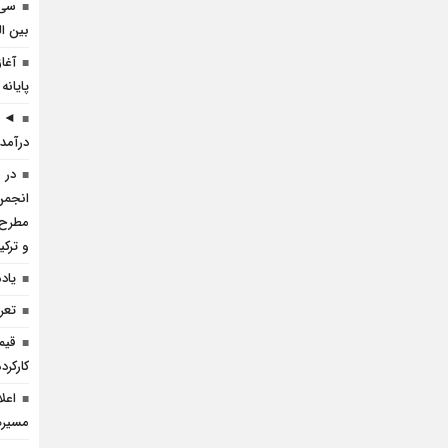
سی 
بین ال
آغا
پایانه
◄ ر
درآمد 
در 
انجمن 
مطرح 
و ترک
یاد
تعرف
قیم
کارکرده 
اعل
مسيره