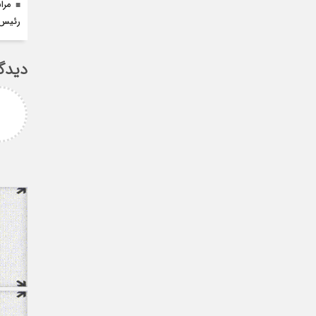
مرا
رئیس ا
دیدگ
لیمانی
fateme
ر مهدی میر حسینی عزیز
خانم کسائی عزیز شما باعث افتخار
ز انتخاب بجا و شایسته
همه ی ما هستید ، نمونه ی یک
 که نشان از درایت، لیاقت
خانم قدرتمند
دی شما دا