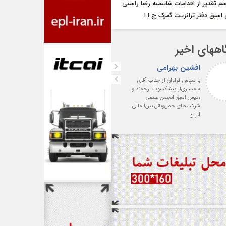
سم تقدیر از اقدامات شایسته رضا راستی
سبق دفتر ترانزیت گمرک ج.ا.ا
اههای اخیر
افشین بهرامی
واعظی
با سپاس فراوان از جناب آقای
درود . با آرزوی موفقیت روزافز
سمساری‌لر پیشکسوت ارجمند و
برای حضرتعالی و صنف شرکت‌
رئیس اسبق انجمن صنفی
حمل و نقل بین المللی
شرکت‌های حمل‌ونقل بین‌المللی
ایران