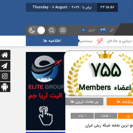
23:15:57
برابر با : Thursday - 6 August - 2026
کل
499
امروز
0
اطلاعیه ها
اده‌ای
بیستمین جلسه بخش فورواردری در انجمن ایران برگزار شد
هجد
755
اعضاء Members
ربازدید ها
پر بحث ترین ها
1 روز
1 هفته
1 ماه
ع ترین نقشه شبکه ریلی ایران