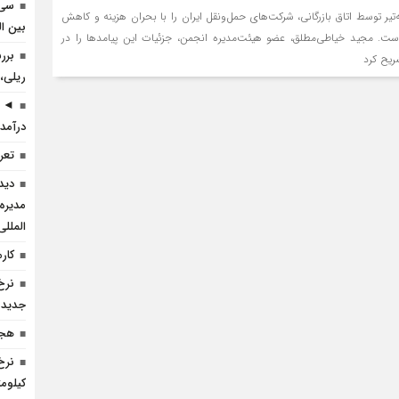
سی 
‌تیر توسط اتاق بازرگانی، شرکت‌های حمل‌ونقل ایران را با بحران هزینه و کاهش
بین ال
است. مجید خیاطی‌مطلق، عضو هیئت‌مدیره انجمن، جزئیات این پیامدها را در
برر
ریح کرد
ریلی، 
◄ ر
درآمد 
تعرف
دید
مدیره
المللی
کارم
نرخ
جدید 
هجد
نرخ
کیلومتر ۱۱۰۴ تومانی مصوب ستاد