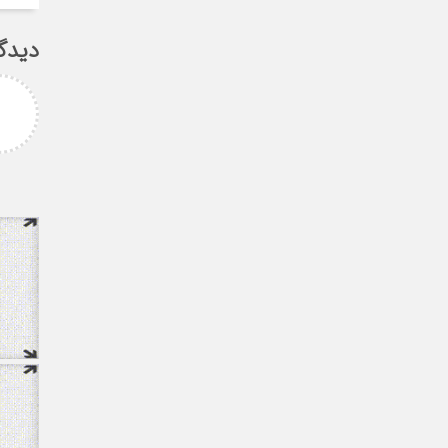
دیدگ
لیمانی
fateme
ر مهدی میر حسینی عزیز
خانم کسائی عزیز شما باعث افتخار
ز انتخاب بجا و شایسته
همه ی ما هستید ، نمونه ی یک
 که نشان از درایت، لیاقت
خانم قدرتمند
دی شما دا