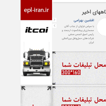
اههای اخیر
افشین بهرامی
واعظی
با سپاس فراوان از جناب آقای
درود . با آرزوی موفقیت روزافز
سمساری‌لر پیشکسوت ارجمند و
برای حضرتعالی و صنف شرکت‌
رئیس اسبق انجمن صنفی
حمل و نقل بین المللی
شرکت‌های حمل‌ونقل بین‌المللی
ایران