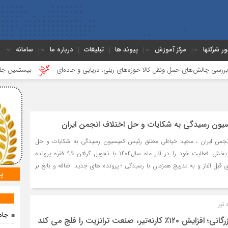
ور شرکتها
مرکز آموزش
پیوند ها
تبلیغات
درباره ما
سامانه
‌های حمل ونقل کالا حوزه‌های ریلی، دریایی و جاده‌ای
بیستمین جلسه بخش فور
یسیون رسیدگی به شکایات و حل اختلاف انجمن ایران
نجمن ایران ، مجید خیاطی مطلق رئیس کمیسیون رسیدگی به شکایات و حل
اختلاف اظهار داشت: این بخش فعالیت خود را در آذر ماه سال1404 با تحویل گرفتن 95 فقره پرونده
 قبل آغاز و به تدریج همزمان با رسیدگی ؛ پرونده های جدید اضافه و بالغ بر
پ
تیر
جام
ه‌تیر، صنعت ترانزیت را فلج می کند