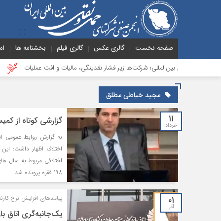
صفحه نخست
گالری عکس
گالری فیلم
بخشنامه ها
ام
‌ونقل بین‌المللی؛ شرکت‌ها زیر فشار نقدینگی، مالیات و افت عملیات
بررسی چالش
مجید خیاطی مطلق
۱۱
گزارشی کوتاه از کم
خرداد
به گزارش روابط عمومی ا
اختلافی مربوط به سال های
198 فقره پرونده شد .
۰۱
پیامدهای افزایش نرخ کارنه 
آذر
یک‌جانبه‌گری اتاق بازرگانی؛ افزایش ۱۲۰٪ کارن