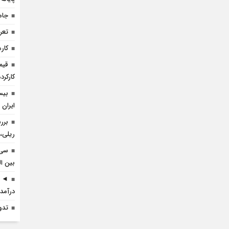
جام
تعرف
کارم
قیم
کارکرده 
بیس
ایران 
برر
ریلی، 
سی 
بین ال
◄ ر
درآمد 
تدو