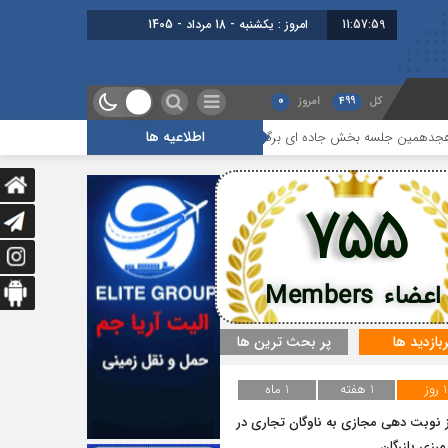
11:57:59
امروز : یکشنبه - 18 مرداد - 1405
کل
499
امروز
0
اطلاعیه ها
لسه بخش جاده ای برگزار شد
گزارشی از آخرین جلسه بخش گمرک ، بیمه و 
755
اعضاء Members
ربازدید ها
پر بحث ترین ها
1 روز
1 هفته
1 ماه
ز نوبت دهی مجازی به ناوگان تجاری در
 مرزی بازرگان