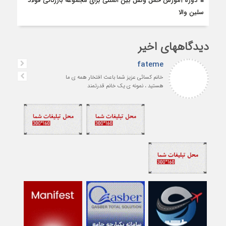
دوره آموزش حمل ونقل بین المللی برای مجموعه بازرگانی فولاد
سلین والا
دیدگاههای اخیر
fateme
خانم کسائی عزیز شما باعث افتخار همه ی ما
هستید ، نمونه ی یک خانم قدرتمند