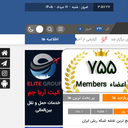
3:57:28
امروز : شنبه - 17 مرداد - 1405
کل
499
امروز
0
اطلاعیه ها
د
گزارشی از آخرین جلسه بخش گمرک ، بیمه و ترانزیت
درس‌هایی از 
755
اعضاء Members
ربازدید ها
پر بحث ترین ها
1 روز
1 هفته
1 ماه
ع ترین نقشه شبکه ریلی ایران