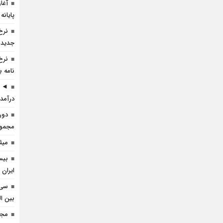
آغا
پایانه
نرخ
جدید 
نرخ
نامه ب
◄ ر
درآمد 
دور
مجموعه
میل
بیس
ایران 
سی 
بین ال
مجم