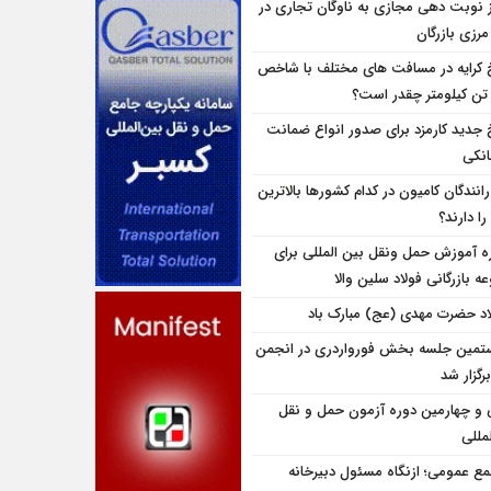
ز نوبت دهی مجازی به ناوگان تجاری در
 مرزی بازرگان
 کرایه در مسافت‌ های مختلف با شاخص
تن کیلومتر چقدر است؟
 جدید کارمزد برای صدور انواع ضمانت
انکی
انندگان کامیون در کدام کشورها بالاترین
را دارند؟
ه آموزش حمل ونقل بین المللی برای
 بازرگانی فولاد سلین والا
اد حضرت مهدی (عج) مبارک باد
تمین جلسه بخش فورواردری در انجمن
برگزار شد
و چهارمین دوره آزمون حمل و نقل
مللی
ع عمومی؛ ازنگاه مسئول دبیرخانه